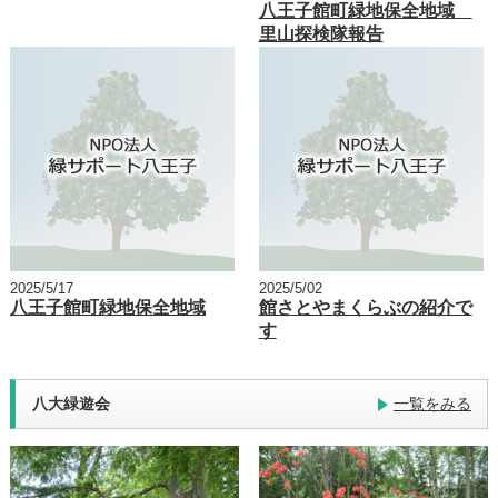
八王子館町緑地保全地域
里山探検隊報告
2025/5/17
2025/5/02
八王子館町緑地保全地域
館さとやまくらぶの紹介で
す
八大緑遊会
一覧をみる