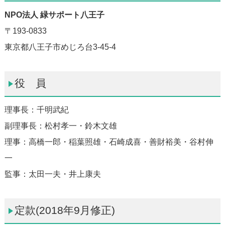
NPO法人 緑サポート八王子
〒193-0833
東京都八王子市めじろ台3-45-4
役 員
理事長：千明武紀
副理事長：松村孝一・鈴木文雄
理事：高橋一郎・稲葉照雄・石崎成喜・善財裕美・谷村伸
一
監事：太田一夫・井上康夫
定款(2018年9月修正)