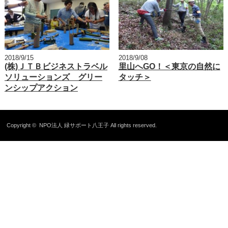
2018/9/15
2018/9/08
(株)ＪＴＢビジネストラベル
里山へGO！＜東京の自然に
ソリューションズ グリー
タッチ＞
ンシップアクション
Copyright ©
NPO法人 緑サポート八王子
All rights reserved.