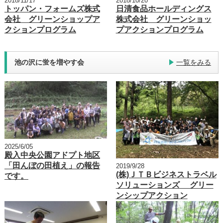
2018/11/17
2018/10/20
トッパン・フォームズ株式
日清食品ホールディングス
会社 グリーンショップア
株式会社 グリーンショッ
クションプログラム
プアクションプログラム
池の沢に蛍を増やす会
一覧をみる
2025/6/05
殿入中央公園アドプト地区
「田んぼの田植え」の報告
2019/9/28
(株)ＪＴＢビジネストラベル
です。
ソリューションズ グリー
ンシップアクション