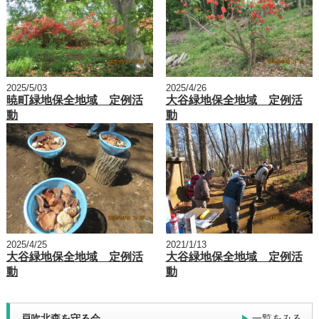
2025/5/03
2025/4/26
暁町緑地保全地域 定例活
大谷緑地保全地域 定例活
動
動
2025/4/25
2021/1/13
大谷緑地保全地域 定例活
大谷緑地保全地域 定例活
動
動
戸吹北森を守る会
一覧をみる