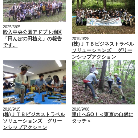
2025/6/05
殿入中央公園アドプト地区
「田んぼの田植え」の報告
2019/9/28
(株)ＪＴＢビジネストラベル
です。
ソリューションズ グリー
ンシップアクション
2018/9/15
2018/9/08
(株)ＪＴＢビジネストラベル
里山へGO！＜東京の自然に
ソリューションズ グリー
タッチ＞
ンシップアクション