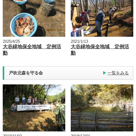
2025/4/25
2021/1/13
大谷緑地保全地域 定例活
大谷緑地保全地域 定例活
動
動
戸吹北森を守る会
一覧をみる