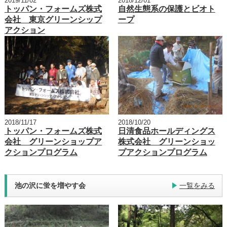
2019/11/02
2018/12/01
トッパン・フォームズ株式
自然生態系の保護とビオト
会社 東京グリーンシップ
ープ
アクション
2018/11/17
2018/10/20
トッパン・フォームズ株式
日清食品ホールディングス
会社 グリーンショップア
株式会社 グリーンショッ
クションプログラム
プアクションプログラム
池の沢に蛍を増やす会
一覧をみる