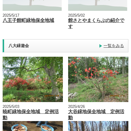
2025/5/17
2025/5/02
八王子館町緑地保全地域
館さとやまくらぶの紹介で
す
八大緑遊会
一覧をみる
2025/5/03
2025/4/26
暁町緑地保全地域 定例活
大谷緑地保全地域 定例活
動
動