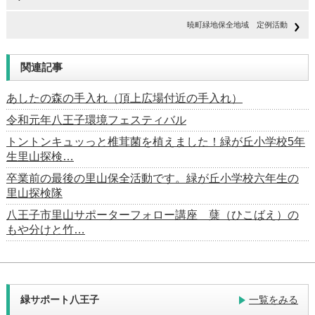
暁町緑地保全地域 定例活動
関連記事
あしたの森の手入れ（頂上広場付近の手入れ）
令和元年八王子環境フェスティバル
トントンキュッっと椎茸菌を植えました！緑が丘小学校5年
生里山探検…
卒業前の最後の里山保全活動です。緑が丘小学校六年生の
里山探検隊
八王子市里山サポーターフォロー講座 蘖（ひこばえ）の
もや分けと竹…
緑サポート八王子
一覧をみる