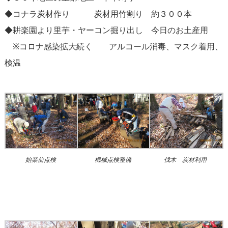
◆コナラ炭材作り 炭材用竹割り 約３００本
◆耕楽園より里芋・ヤーコン掘り出し 今日のお土産用
※コロナ感染拡大続く アルコール消毒、マスク着用、
検温
始業前点検
機械点検整備
伐木 炭材利用