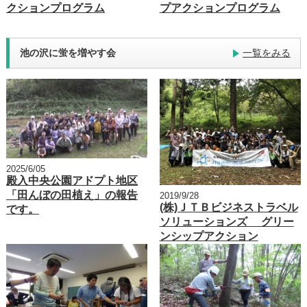
クションプログラム
プアクションプログラム
池の沢に蛍を増やす会
一覧をみる
2025/6/05
殿入中央公園アドプト地区
「田んぼの田植え」の報告
2019/9/28
(株)ＪＴＢビジネストラベル
です。
ソリューションズ グリー
ンシップアクション