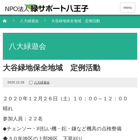
menu
八大緑遊会
大谷緑地保全地域 定例活動
八大緑遊会
大谷緑地保全地域 定例活動
2020.12.26
八大緑遊会
２０２０年１２月２６日（土）１０：００～１２：００
晴れ
参加人員：２２名
◆チェンソー・刈払い機・鉈・鎌など機具の点検整備
◆３０年地区の上部地区 下草刈り