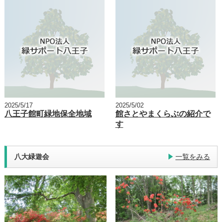
2025/5/17
2025/5/02
八王子館町緑地保全地域
館さとやまくらぶの紹介で
す
八大緑遊会
一覧をみる