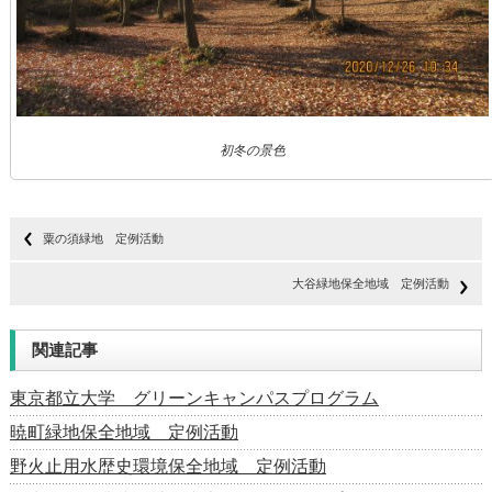
初冬の景色
粟の須緑地 定例活動
大谷緑地保全地域 定例活動
関連記事
東京都立大学 グリーンキャンパスプログラム
暁町緑地保全地域 定例活動
野火止用水歴史環境保全地域 定例活動