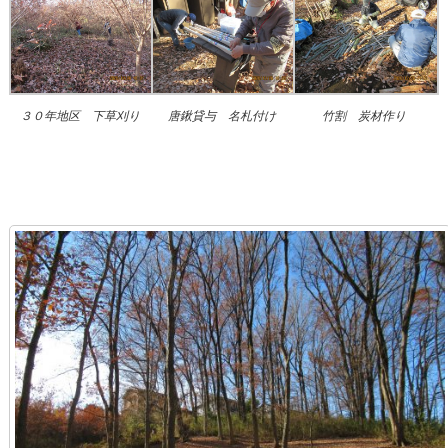
３０年地区 下草刈り
唐鍬貸与 名札付け
竹割 炭材作り