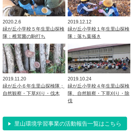
2020.2.6
2019.12.12
緑が丘小学校５年生里山探検
緑が丘小学校１年生里山探検
隊：椎茸菌の駒打ち
隊：落ち葉掻き
2019.11.20
2019.10.24
緑が丘小６年生里山探検隊；
緑が丘小学校４年生里山探検
自然観察・下草刈り・伐木
隊、自然観察・下草刈り・除
伐
里山環境学習事業の活動報告一覧はこちら