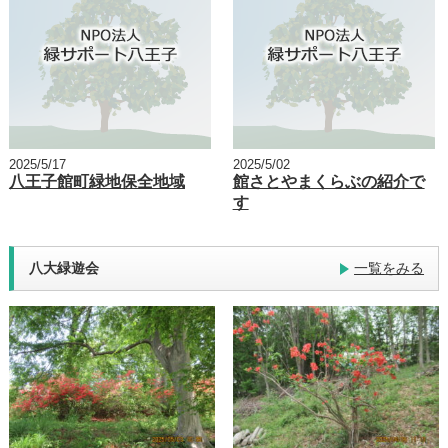
2025/5/17
2025/5/02
八王子館町緑地保全地域
館さとやまくらぶの紹介で
す
八大緑遊会
一覧をみる