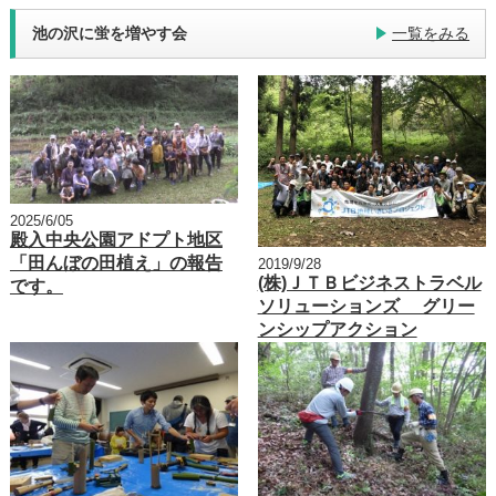
池の沢に蛍を増やす会
一覧をみる
2025/6/05
殿入中央公園アドプト地区
「田んぼの田植え」の報告
2019/9/28
(株)ＪＴＢビジネストラベル
です。
ソリューションズ グリー
ンシップアクション