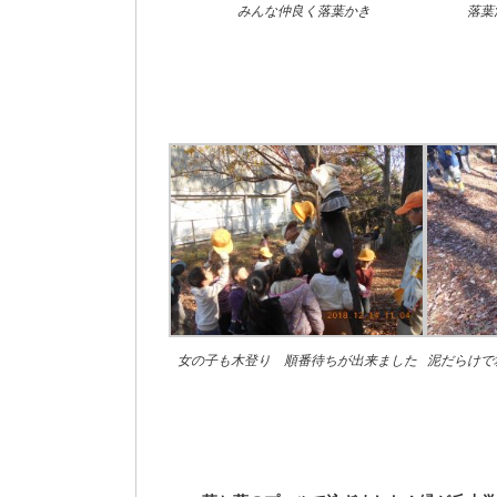
みんな仲良く落葉かき
落葉
女の子も木登り 順番待ちが出来ました
泥だらけで