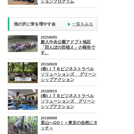
ションプログラム
池の沢に蛍を増やす会
一覧をみる
2025/6/05
殿入中央公園アドプト地区
「田んぼの田植え」の報告で
す。
2019/9/28
(株)ＪＴＢビジネストラベル
ソリューションズ グリーン
シップアクション
2018/9/15
(株)ＪＴＢビジネストラベル
ソリューションズ グリーン
シップアクション
2018/9/08
里山へGO！＜東京の自然にタ
ッチ＞