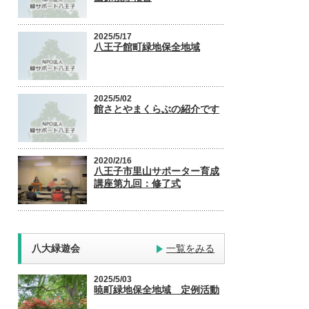
2025/5/17
八王子館町緑地保全地域
2025/5/02
館さとやまくらぶの紹介です
2020/2/16
八王子市里山サポーター育成
講座第九回：修了式
八大緑遊会
一覧をみる
2025/5/03
暁町緑地保全地域 定例活動