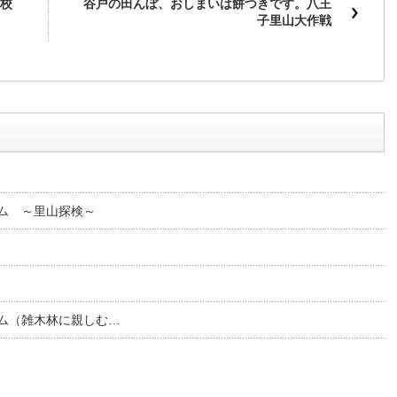
校
谷戸の田んぼ、おしまいは餅つきです。八王
子里山大作戦
ム ～里山探検～
ム（雑木林に親しむ…