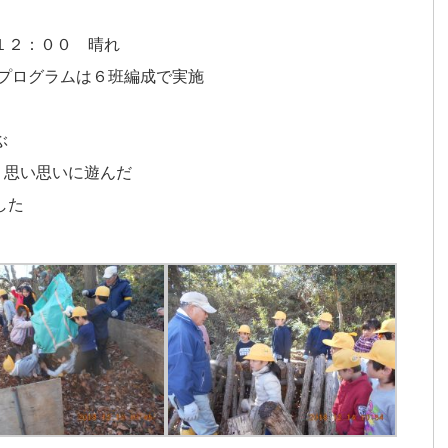
１２：００ 晴れ
プログラムは６班編成で実施
ぶ
り思い思いに遊んだ
した