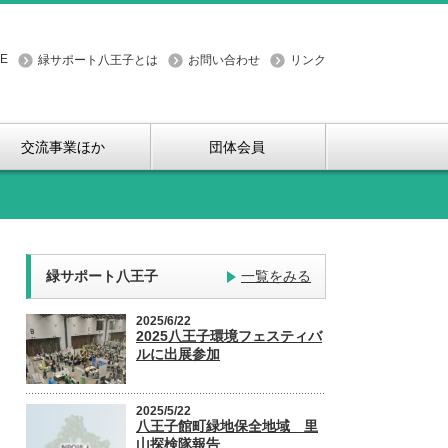
E
緑サポート八王子とは
お問い合わせ
リンク
交流事業ほか
団体会員
緑サポート八王子
一覧をみる
2025/6/22
2025八王子環境フェスティバ
ルに出展参加
2025/5/22
八王子館町緑地保全地域 里
山探検隊報告