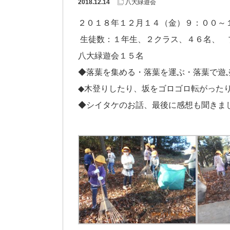
2018.12.14
八大緑遊会
２０１８年１２月１４（金）９：００～
生徒数：１年生、２クラス、４６名、 
八大緑遊会１５名
◆落葉を集める・落葉を運ぶ・落葉で遊
◆木登りしたり、坂をゴロゴロ転がった
◆シイタケのお話、最後に感想も聞きま