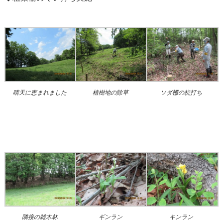
晴天に恵まれました
植樹地の除草
ソダ柵の杭打ち
隣接の雑木林
ギンラン
キンラン