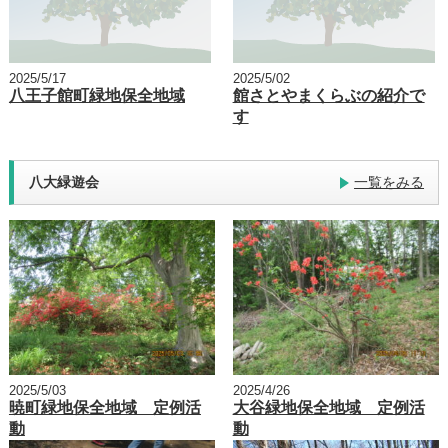
2025/5/17
2025/5/02
八王子館町緑地保全地域
館さとやまくらぶの紹介で
す
八大緑遊会
一覧をみる
2025/5/03
2025/4/26
暁町緑地保全地域 定例活
大谷緑地保全地域 定例活
動
動