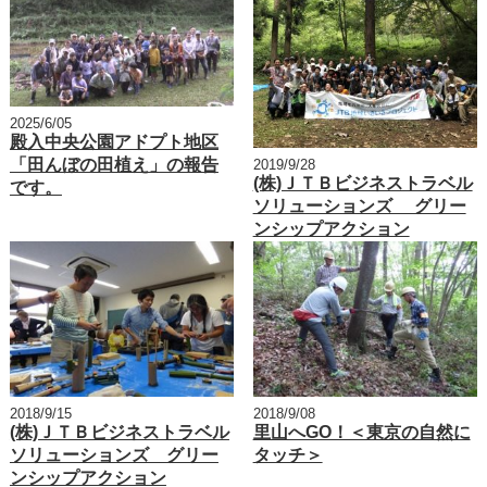
2025/6/05
殿入中央公園アドプト地区
「田んぼの田植え」の報告
2019/9/28
(株)ＪＴＢビジネストラベル
です。
ソリューションズ グリー
ンシップアクション
2018/9/15
2018/9/08
(株)ＪＴＢビジネストラベル
里山へGO！＜東京の自然に
ソリューションズ グリー
タッチ＞
ンシップアクション