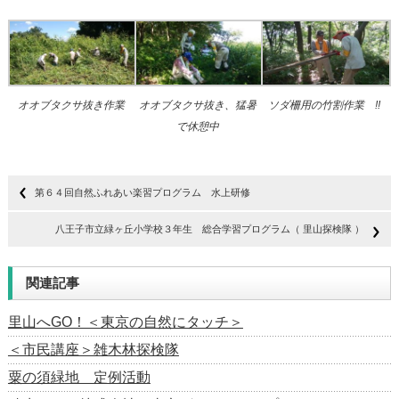
オオブタクサ抜き作業
オオブタクサ抜き、猛暑
ソダ柵用の竹割作業 !!
で休憩中
第６４回自然ふれあい楽習プログラム 水上研修
八王子市立緑ヶ丘小学校３年生 総合学習プログラム（ 里山探検隊 ）
関連記事
里山へGO！＜東京の自然にタッチ＞
＜市民講座＞雑木林探検隊
粟の須緑地 定例活動