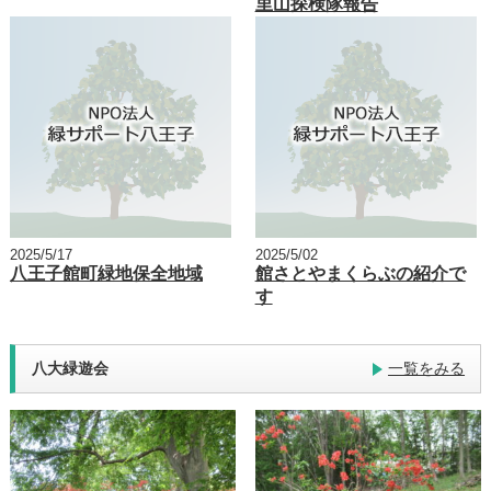
里山探検隊報告
2025/5/17
2025/5/02
八王子館町緑地保全地域
館さとやまくらぶの紹介で
す
八大緑遊会
一覧をみる