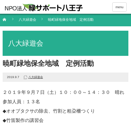
menu
八大緑遊会
暁町緑地保全地域 定例活動
八大緑遊会
暁町緑地保全地域 定例活動
2019.9.7
八大緑遊会
２０１９年９月７日（土）１０：００～１４：３０ 晴れ
参加人員：１３名
◆オオブタクサの除去、竹割と粗朶柵つくり
◆竹笛製作の講習会