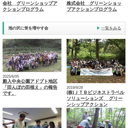
会社 グリーンショップア
株式会社 グリーンショッ
クションプログラム
プアクションプログラム
池の沢に蛍を増やす会
一覧をみる
2025/6/05
殿入中央公園アドプト地区
「田んぼの田植え」の報告
2019/9/28
(株)ＪＴＢビジネストラベル
です。
ソリューションズ グリー
ンシップアクション