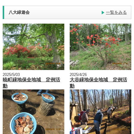
八大緑遊会
一覧をみる
2025/5/03
2025/4/26
暁町緑地保全地域 定例活
大谷緑地保全地域 定例活
動
動