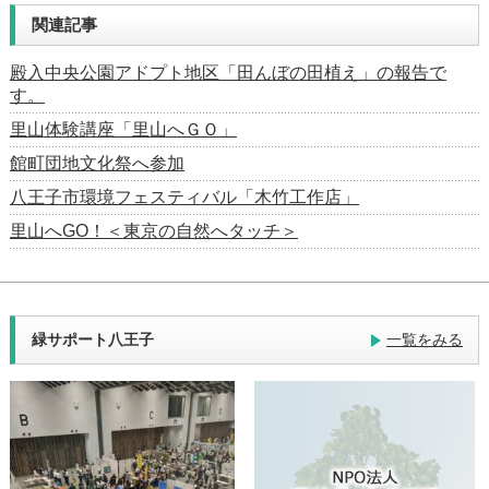
関連記事
殿入中央公園アドプト地区「田んぼの田植え」の報告で
す。
里山体験講座「里山へＧＯ」
館町団地文化祭へ参加
八王子市環境フェスティバル「木竹工作店」
里山へGO！＜東京の自然へタッチ＞
緑サポート八王子
一覧をみる