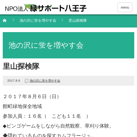
menu
池の沢に蛍を増やす会
里山探検隊
池の沢に蛍を増やす会
里山探検隊
2017.8.6
池の沢に蛍を増やす会
２０１７年８月６日（日）
館町緑地保全地域
参加人員：１６名（ こども１１名 ）
◆ビンゴゲームをしながら自然観察、草刈り体験。
◆隠れているものを探すカムフラージュ。