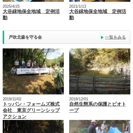
2025/4/25
2021/1/13
大谷緑地保全地域 定例活
大谷緑地保全地域 定例活
動
動
戸吹北森を守る会
一覧をみる
2019/11/02
2018/12/01
トッパン・フォームズ株式
自然生態系の保護とビオト
会社 東京グリーンシップ
ープ
アクション