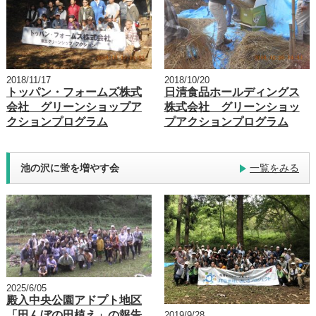
2018/11/17
2018/10/20
トッパン・フォームズ株式
日清食品ホールディングス
会社 グリーンショップア
株式会社 グリーンショッ
クションプログラム
プアクションプログラム
池の沢に蛍を増やす会
一覧をみる
2025/6/05
殿入中央公園アドプト地区
「田んぼの田植え」の報告
2019/9/28