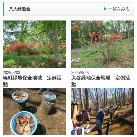
八大緑遊会
一覧をみる
2025/5/03
2025/4/26
暁町緑地保全地域 定例活
大谷緑地保全地域 定例活
動
動