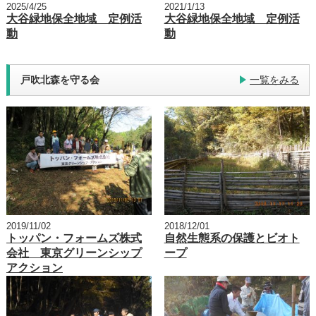
2025/4/25
2021/1/13
大谷緑地保全地域 定例活
大谷緑地保全地域 定例活
動
動
戸吹北森を守る会
一覧をみる
2019/11/02
2018/12/01
トッパン・フォームズ株式
自然生態系の保護とビオト
会社 東京グリーンシップ
ープ
アクション