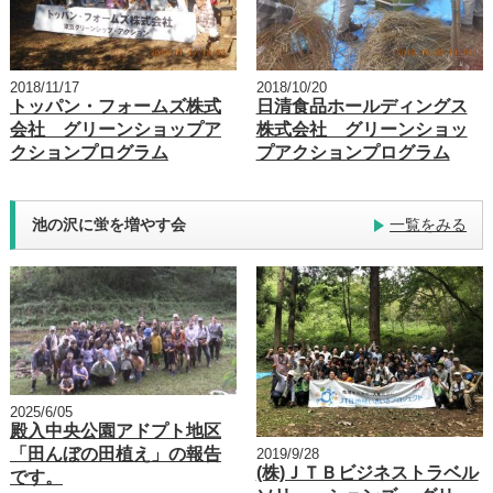
2018/11/17
2018/10/20
トッパン・フォームズ株式
日清食品ホールディングス
会社 グリーンショップア
株式会社 グリーンショッ
クションプログラム
プアクションプログラム
池の沢に蛍を増やす会
一覧をみる
2025/6/05
殿入中央公園アドプト地区
「田んぼの田植え」の報告
2019/9/28
(株)ＪＴＢビジネストラベル
です。