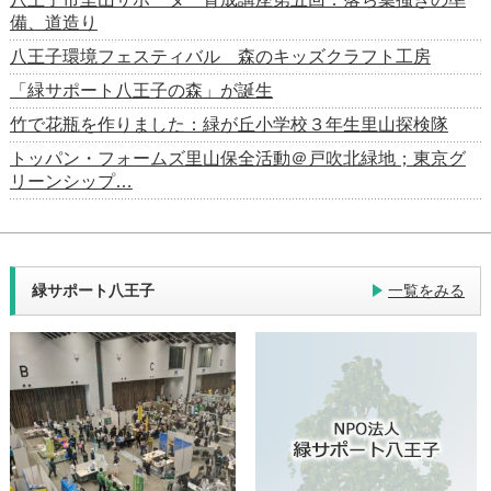
備、道造り
八王子環境フェスティバル 森のキッズクラフト工房
「緑サポート八王子の森」が誕生
竹で花瓶を作りました：緑が丘小学校３年生里山探検隊
トッパン・フォームズ里山保全活動＠戸吹北緑地；東京グ
リーンシップ…
緑サポート八王子
一覧をみる