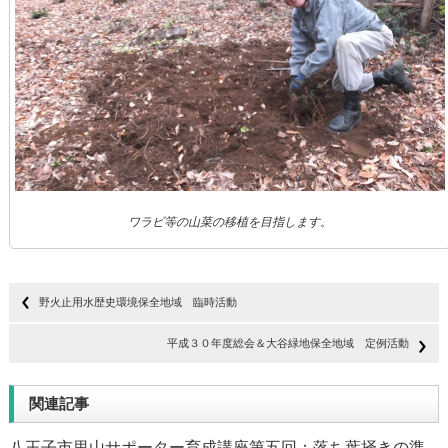
ワラビ等の山菜の移植を目指します。
野火止用水歴史環境保全地域 臨時活動
平成３０年度総会＆大谷緑地保全地域 定例活動
関連記事
八王子市里山サポーター育成講座第五回：落ち葉掻きの準