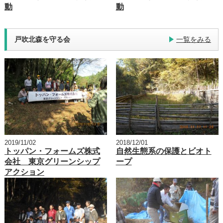
動
動
戸吹北森を守る会
一覧をみる
2019/11/02
2018/12/01
トッパン・フォームズ株式
自然生態系の保護とビオト
会社 東京グリーンシップ
ープ
アクション