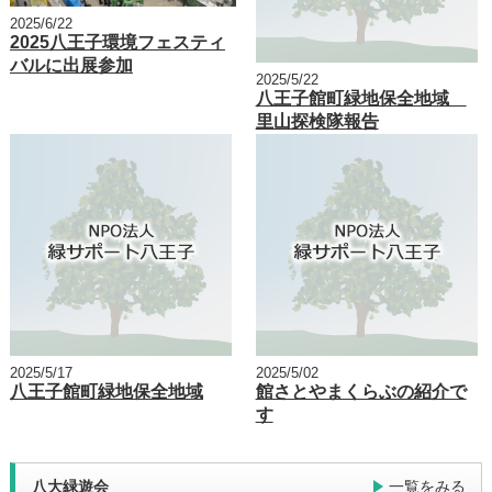
2025/6/22
2025八王子環境フェスティ
バルに出展参加
2025/5/22
八王子館町緑地保全地域
里山探検隊報告
2025/5/17
2025/5/02
八王子館町緑地保全地域
館さとやまくらぶの紹介で
す
八大緑遊会
一覧をみる