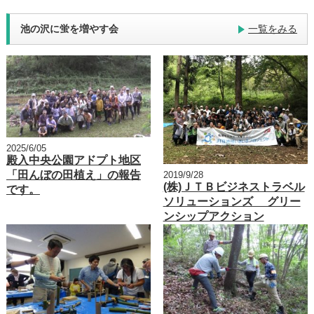
池の沢に蛍を増やす会
一覧をみる
2025/6/05
殿入中央公園アドプト地区
「田んぼの田植え」の報告
2019/9/28
(株)ＪＴＢビジネストラベル
です。
ソリューションズ グリー
ンシップアクション