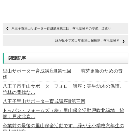
八王子市里山サポーター育成講座第五回：落ち葉掻きの準備、道造り
緑が丘小学校１年生里山探検隊：落ち葉掻き
関連記事
里山サポーター育成講座Ⅲ第七回 「萌芽更新のための皆
伐」
八王子市里山サポーターフォロー講座：実生幼木の保護、
竹林の間伐な…
八王子里山サポーター育成講座Ⅲ第三回
トッパン・フォームズ（株）里山保全活動戸吹北緑地 協
働：戸吹北森…
卒業前の最後の里山保全活動です。緑が丘小学校六年生の