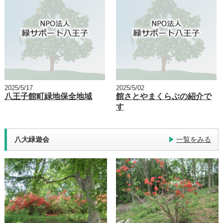
2025/5/17
2025/5/02
八王子館町緑地保全地域
館さとやまくらぶの紹介で
す
八大緑遊会
一覧をみる