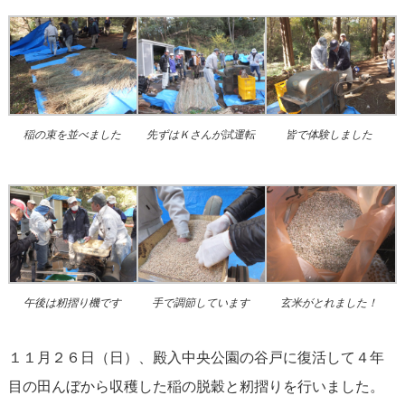
稲の束を並べました
先ずはＫさんが試運転
皆で体験しました
午後は籾摺り機です
手で調節しています
玄米がとれました！
１１月２６日（日）、殿入中央公園の谷戸に復活して４年
目の田んぼから収穫した稲の脱穀と籾摺りを行いました。