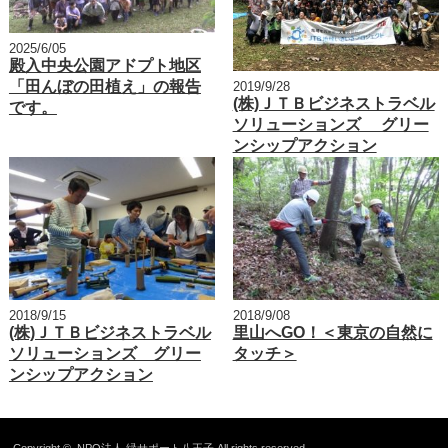
2025/6/05
殿入中央公園アドプト地区
「田んぼの田植え」の報告
2019/9/28
(株)ＪＴＢビジネストラベル
です。
ソリューションズ グリー
ンシップアクション
2018/9/15
2018/9/08
(株)ＪＴＢビジネストラベル
里山へGO！＜東京の自然に
ソリューションズ グリー
タッチ＞
ンシップアクション
Copyright ©
NPO法人 緑サポート八王子
All rights reserved.