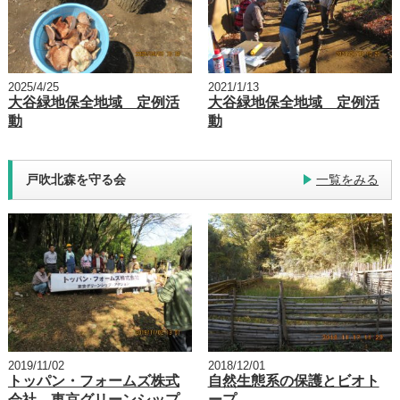
2025/4/25
2021/1/13
大谷緑地保全地域 定例活
大谷緑地保全地域 定例活
動
動
戸吹北森を守る会
一覧をみる
2019/11/02
2018/12/01
トッパン・フォームズ株式
自然生態系の保護とビオト
会社 東京グリーンシップ
ープ