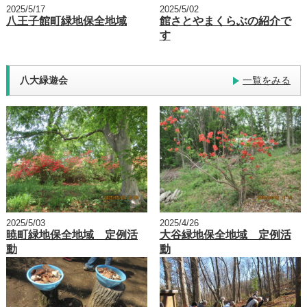
2025/5/17
2025/5/02
八王子館町緑地保全地域
館さとやまくらぶの紹介で
す
八大緑遊会
一覧をみる
2025/5/03
2025/4/26
暁町緑地保全地域 定例活
大谷緑地保全地域 定例活
動
動