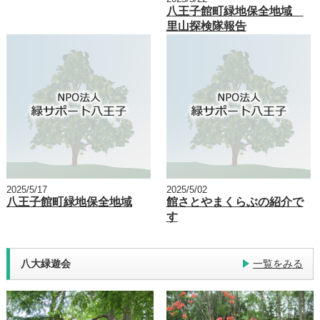
八王子館町緑地保全地域
里山探検隊報告
2025/5/17
2025/5/02
八王子館町緑地保全地域
館さとやまくらぶの紹介で
す
八大緑遊会
一覧をみる