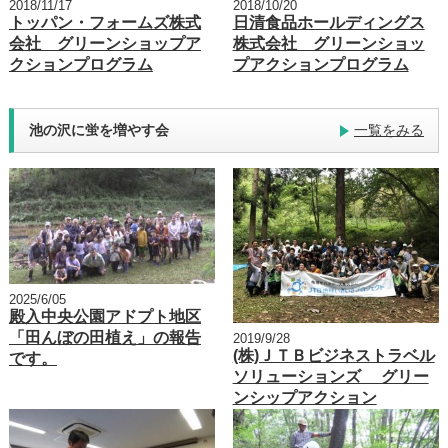
2018/11/17
2018/10/20
トッパン・フォームズ株式
日清食品ホールディングス
会社 グリーンショップア
株式会社 グリーンショッ
クションプログラム
プアクションプログラム
池の沢に蛍を増やす会
一覧をみる
2025/6/05
殿入中央公園アドプト地区
「田んぼの田植え」の報告
2019/9/28
(株)ＪＴＢビジネストラベル
です。
ソリューションズ グリー
ンシップアクション