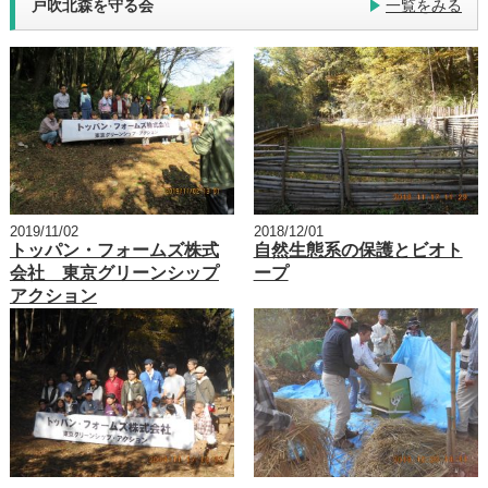
戸吹北森を守る会
一覧をみる
2019/11/02
2018/12/01
トッパン・フォームズ株式
自然生態系の保護とビオト
会社 東京グリーンシップ
ープ
アクション