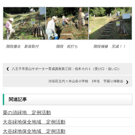
階段撤去 新規取付
階段 杭打ち
階段補修 完成！！
八王子市里山サポーター育成講座第三回：伐木その１（受け口・追い口）
渋谷区立代々木山谷小学校 1年生 芋掘り体験会
関連記事
粟の須緑地 定例活動
大谷緑地保全地域 定例活動
大谷緑地保全地域 定例活動