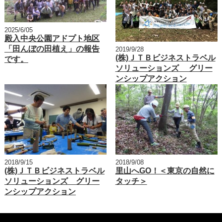
2025/6/05
殿入中央公園アドプト地区
「田んぼの田植え」の報告
2019/9/28
(株)ＪＴＢビジネストラベル
です。
ソリューションズ グリー
ンシップアクション
2018/9/15
2018/9/08
(株)ＪＴＢビジネストラベル
里山へGO！＜東京の自然に
ソリューションズ グリー
タッチ＞
ンシップアクション