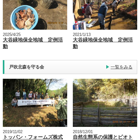
2025/4/25
2021/1/13
大谷緑地保全地域 定例活
大谷緑地保全地域 定例活
動
動
戸吹北森を守る会
一覧をみる
2019/11/02
2018/12/01
トッパン・フォームズ株式
自然生態系の保護とビオト