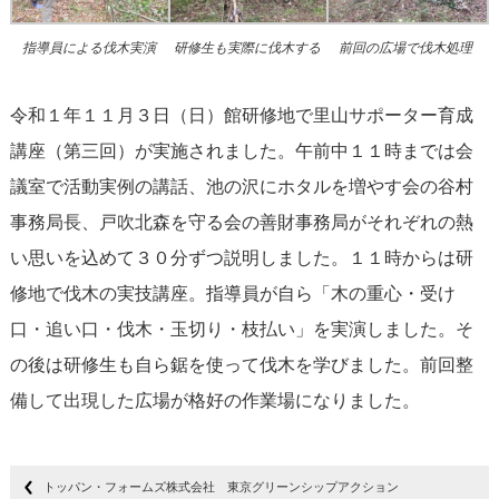
指導員による伐木実演
研修生も実際に伐木する
前回の広場で伐木処理
令和１年１１月３日（日）館研修地で里山サポーター育成
講座（第三回）が実施されました。午前中１１時までは会
議室で活動実例の講話、池の沢にホタルを増やす会の谷村
事務局長、戸吹北森を守る会の善財事務局がそれぞれの熱
い思いを込めて３０分ずつ説明しました。１１時からは研
修地で伐木の実技講座。指導員が自ら「木の重心・受け
口・追い口・伐木・玉切り・枝払い」を実演しました。そ
の後は研修生も自ら鋸を使って伐木を学びました。前回整
備して出現した広場が格好の作業場になりました。
トッパン・フォームズ株式会社 東京グリーンシップアクション