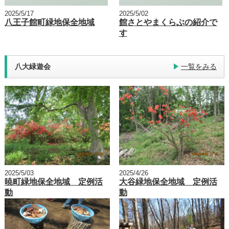
2025/5/17
2025/5/02
八王子館町緑地保全地域
館さとやまくらぶの紹介で
す
八大緑遊会
一覧をみる
2025/5/03
2025/4/26
暁町緑地保全地域 定例活
大谷緑地保全地域 定例活
動
動