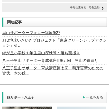
中野山王緑地 定例活動
関連記事
里山サポーターフォロー講座9/27
JTB地球いきいきプロジェクト「東京グリーンシップアクシ
ョン」＠…
緑が丘小学校１年生里山探検隊：落ち葉掻き
八王子里山サポーター育成講座Ⅲ第五回 里山の道造り
八王子里山サポーター育成講座第七回 萌芽更新のための
皆伐、木の伐…
緑サポート八王子
一覧をみる