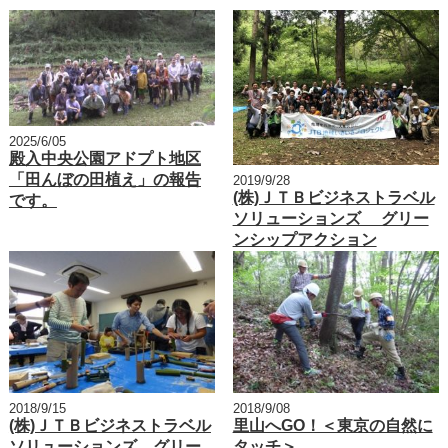
2025/6/05
殿入中央公園アドプト地区
「田んぼの田植え」の報告
2019/9/28
(株)ＪＴＢビジネストラベル
です。
ソリューションズ グリー
ンシップアクション
2018/9/15
2018/9/08
(株)ＪＴＢビジネストラベル
里山へGO！＜東京の自然に
ソリューションズ グリー
タッチ＞