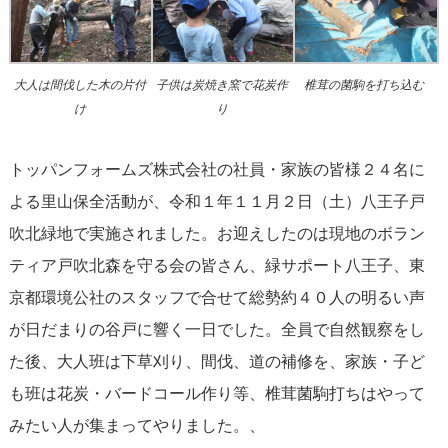
大人は間伐した木の片付
子供は炭焼き窯で花炭作
椎茸の菌駒を打ち込む
け
り
トッパンフォームズ株式会社の社員・家族の皆様２４名に
よる里山保全活動が、令和１年１１月２日（土）八王子戸
吹北緑地で実施されました。お迎えしたのは現地のボラン
ティア戸吹北森を守る会の皆さん、緑サポート八王子、東
京都環境公社のスタッフで合せて総勢約４０人の明るい声
が日だまりの谷戸に響く一日でした。全員で自然観察をし
た後、大人班は下草刈り、間伐、道の補修を、家族・子ど
も班は花炭・バードコール作り等、椎茸菌駒打ちはやって
みたい人が集まってやりました。、