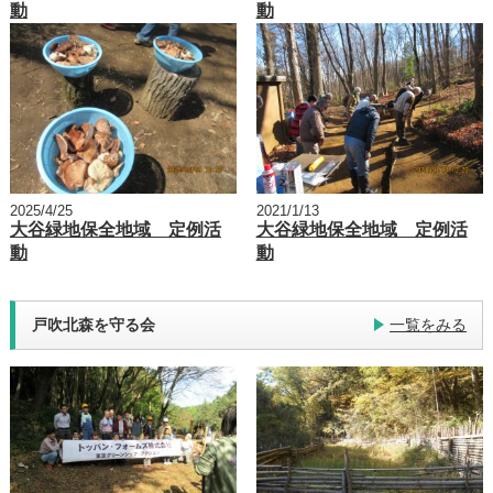
動
動
2025/4/25
2021/1/13
大谷緑地保全地域 定例活
大谷緑地保全地域 定例活
動
動
戸吹北森を守る会
一覧をみる