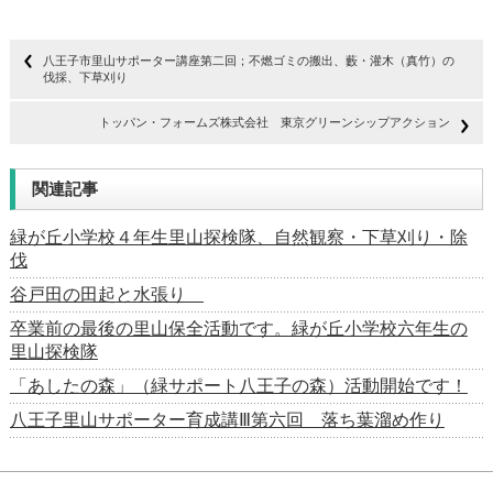
八王子市里山サポーター講座第二回；不燃ゴミの搬出、藪・灌木（真竹）の
伐採、下草刈り
トッパン・フォームズ株式会社 東京グリーンシップアクション
関連記事
緑が丘小学校４年生里山探検隊、自然観察・下草刈り・除
伐
谷戸田の田起と水張り
卒業前の最後の里山保全活動です。緑が丘小学校六年生の
里山探検隊
「あしたの森」（緑サポート八王子の森）活動開始です！
八王子里山サポーター育成講Ⅲ第六回 落ち葉溜め作り