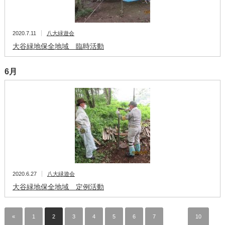
2020.7.11
八大緑遊会
大谷緑地保全地域 臨時活動
6月
2020.6.27
八大緑遊会
大谷緑地保全地域 定例活動
«
1
2
3
4
5
6
7
…
10