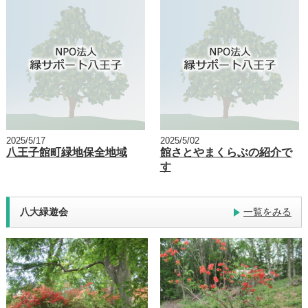
2025/5/17
2025/5/02
八王子館町緑地保全地域
館さとやまくらぶの紹介で
す
八大緑遊会
一覧をみる