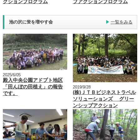
クションプログラム
プアクションプログラム
池の沢に蛍を増やす会
一覧をみる
2025/6/05
殿入中央公園アドプト地区
「田んぼの田植え」の報告
2019/9/28
(株)ＪＴＢビジネストラベル
です。
ソリューションズ グリー
ンシップアクション