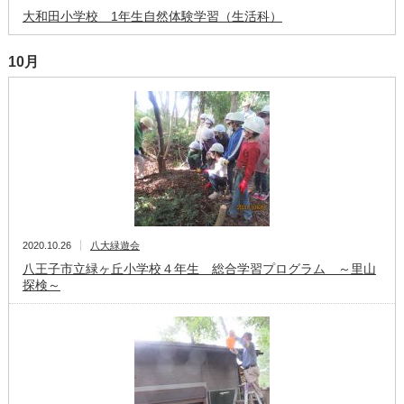
大和田小学校 1年生自然体験学習（生活科）
10月
2020.10.26
八大緑遊会
八王子市立緑ヶ丘小学校４年生 総合学習プログラム ～里山
探検～