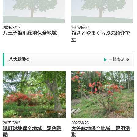
2025/5/17
2025/5/02
八王子館町緑地保全地域
館さとやまくらぶの紹介で
す
八大緑遊会
一覧をみる
2025/5/03
2025/4/26
暁町緑地保全地域 定例活
大谷緑地保全地域 定例活
動
動