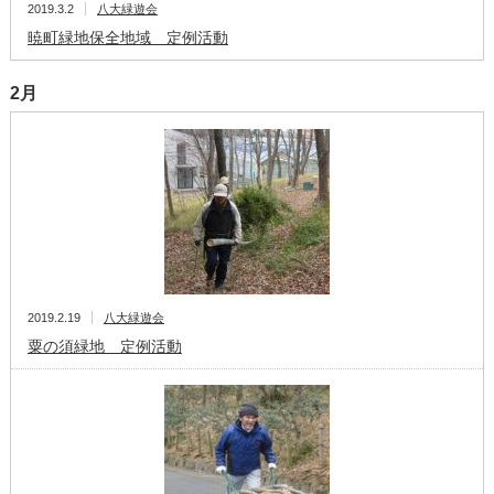
2019.3.2
八大緑遊会
暁町緑地保全地域 定例活動
2月
2019.2.19
八大緑遊会
粟の須緑地 定例活動