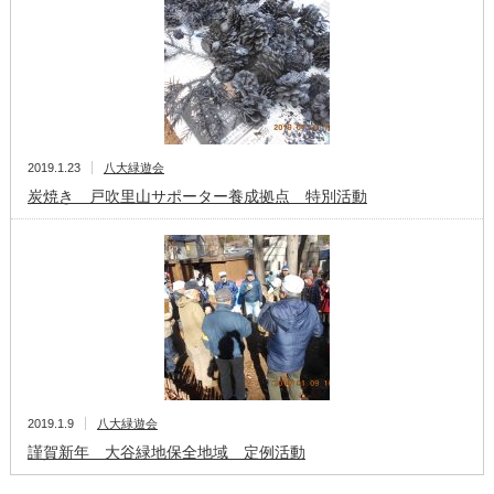
2019.1.23
八大緑遊会
炭焼き 戸吹里山サポーター養成拠点 特別活動
2019.1.9
八大緑遊会
謹賀新年 大谷緑地保全地域 定例活動