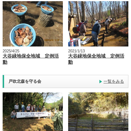
2025/4/25
2021/1/13
大谷緑地保全地域 定例活
大谷緑地保全地域 定例活
動
動
戸吹北森を守る会
一覧をみる