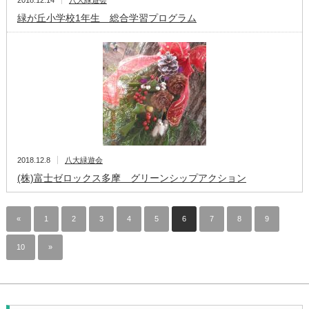
2018.12.14
八大緑遊会
緑が丘小学校1年生 総合学習プログラム
2018.12.8
八大緑遊会
(株)富士ゼロックス多摩 グリーンシップアクション
«
1
2
3
4
5
6
7
8
9
10
»