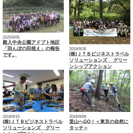
2025/6/05
殿入中央公園アドプト地区
「田んぼの田植え」の報告
2019/9/28
(株)ＪＴＢビジネストラベル
です。
ソリューションズ グリー
ンシップアクション
2018/9/15
2018/9/08
(株)ＪＴＢビジネストラベル
里山へGO！＜東京の自然に
ソリューションズ グリー
タッチ＞