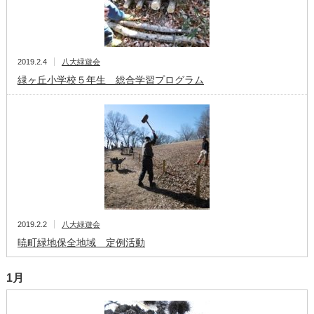
2019.2.4
八大緑遊会
緑ヶ丘小学校５年生 総合学習プログラム
2019.2.2
八大緑遊会
暁町緑地保全地域 定例活動
1月