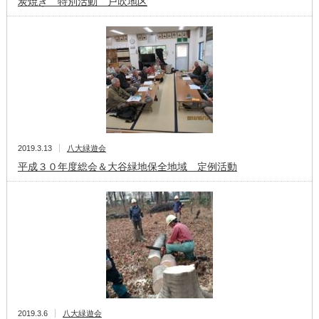
炭焼き 特別活動 戸吹地区
2019.3.13
八大緑遊会
平成３０年度総会＆大谷緑地保全地域 定例活動
2019.3.6
八大緑遊会