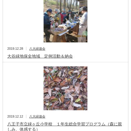
2019.12.28
八大緑遊会
大谷緑地保全地域 定例活動＆納会
2019.12.12
八大緑遊会
八王子市立緑ヶ丘小学校 １年生総合学習プログラム（森に親
しみ、体感する）