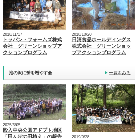
2018/11/17
2018/10/20
トッパン・フォームズ株式
日清食品ホールディングス
会社 グリーンショップア
株式会社 グリーンショッ
クションプログラム
プアクションプログラム
池の沢に蛍を増やす会
一覧をみる
2025/6/05
殿入中央公園アドプト地区
「田んぼの田植え」の報告
2019/9/28