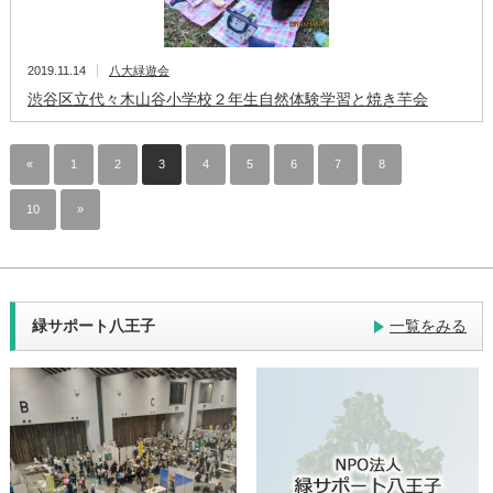
2019.11.14
八大緑遊会
渋谷区立代々木山谷小学校２年生自然体験学習と焼き芋会
«
1
2
3
4
5
6
7
8
…
10
»
緑サポート八王子
一覧をみる