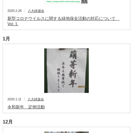
2020.2.26
八大緑遊会
新型コロナウイルスに関する緑地保全活動の対応について
Vol.１
1月
2020.1.11
八大緑遊会
令和新年 定例活動
12月