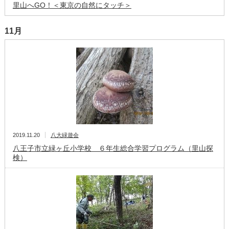
里山へGO！＜東京の自然にタッチ＞
11月
2019.11.20
八大緑遊会
八王子市立緑ヶ丘小学校 ６年生総合学習プログラム（里山探
検）