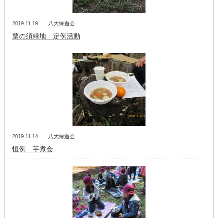
2019.11.19
八大緑遊会
粟の須緑地 定例活動
2019.11.14
八大緑遊会
恒例 芋煮会