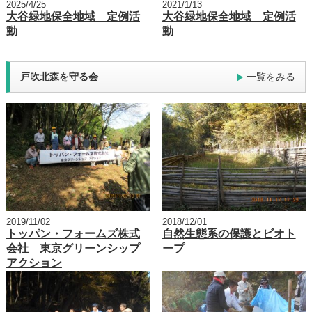
2025/4/25
2021/1/13
大谷緑地保全地域 定例活
大谷緑地保全地域 定例活
動
動
戸吹北森を守る会
一覧をみる
2019/11/02
2018/12/01
トッパン・フォームズ株式
自然生態系の保護とビオト
会社 東京グリーンシップ
ープ
アクション