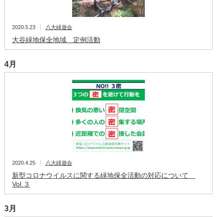
2020.5.23
八大緑遊会
大谷緑地保全地域 定例活動
4月
2020.4.25
八大緑遊会
新型コロナウイルスに関する緑地保全活動の対応について
Vol.３
3月