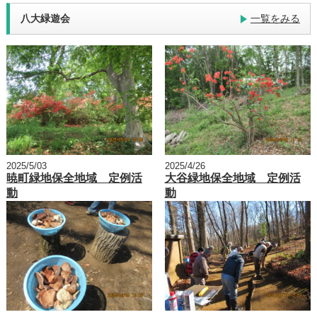
八大緑遊会
一覧をみる
2025/5/03
2025/4/26
暁町緑地保全地域 定例活
大谷緑地保全地域 定例活
動
動